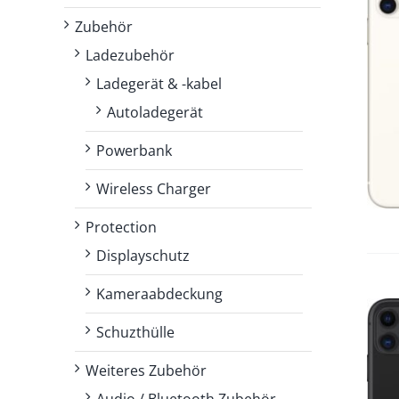
Zubehör
Ladezubehör
IN DEN WARENKORB
/
Ladegerät & -kabel
DETAILS
Autoladegerät
Powerbank
Wireless Charger
Protection
Displayschutz
Kameraabdeckung
Schuzthülle
Weiteres Zubehör
Audio / Bluetooth Zubehör