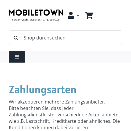
Zum
Inhalt
springen
Suche
nach:
Toggle
Navigation
Shop
Zahlungsarten
Ankauf
Wir akzeptieren mehrere Zahlungsanbieter.
Bitte beachten Sie, dass jeder
Reparatur
Zahlungsdienstleister verschiedene Arten anbietet
wie z.B. Lastschrift, Kreditkarte oder ähnliches. Die
Konditionen können dabei variieren.
Kontakt