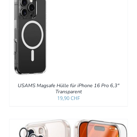
B
S
USAMS Magsafe Hülle für iPhone 16 Pro 6,3″
Transparent
19,90
CHF