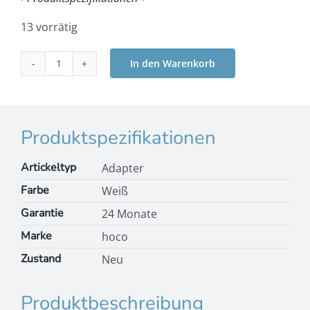
13 vorrätig
In den Warenkorb
hoco
N14
Smart
Charger
1xUSB-
Produktspezifikationen
C,
PD20W
Artickeltyp
Adapter
Weiss
Farbe
Weiß
Menge
Garantie
24 Monate
Marke
hoco
Zustand
Neu
Produktbeschreibung