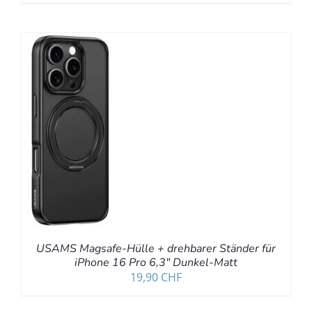
B
S
USAMS Magsafe-Hülle + drehbarer Ständer für
iPhone 16 Pro 6,3″ Dunkel-Matt
19,90
CHF