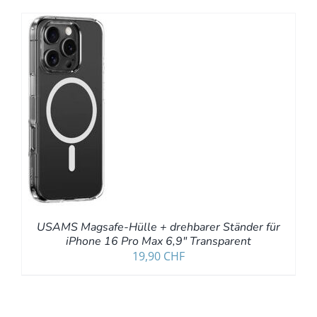
RB
LS
USAMS Magsafe-Hülle + drehbarer Ständer für
iPhone 16 Pro Max 6,9″ Transparent
19,90
CHF