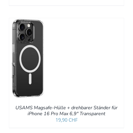
RB
LS
USAMS Magsafe-Hülle + drehbarer Ständer für
iPhone 16 Pro Max 6,9″ Transparent
19,90
CHF