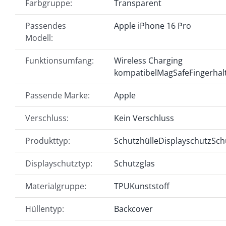
Farbgruppe:
Transparent
Passendes
Apple iPhone 16 Pro
Modell:
Funktionsumfang:
Wireless Charging
kompatibel
MagSafe
Fingerhal
Passende Marke:
Apple
Verschluss:
Kein Verschluss
Produkttyp:
Schutzhülle
Displayschutz
Sch
Displayschutztyp:
Schutzglas
Materialgruppe:
TPU
Kunststoff
Hüllentyp:
Backcover