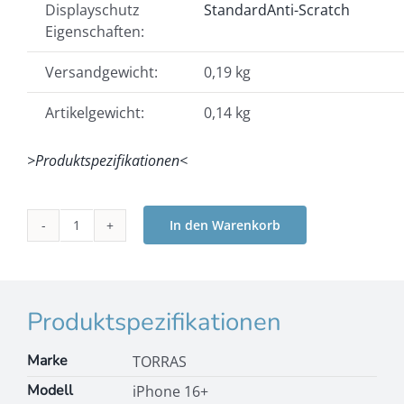
Displayschutz
Standard
Anti-Scratch
Eigenschaften:
Versandgewicht:
0,19 kg
Artikelgewicht:
0,14 kg
>Produktspezifikationen<
In den Warenkorb
TORRAS
-
Pstand
Spin
3
Produktspezifikationen
in
1
Marke
TORRAS
Set
Modell
iPhone 16+
iPhone