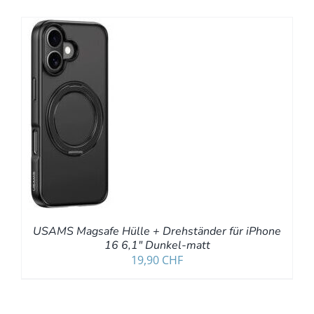
B
S
USAMS Magsafe Hülle + Drehständer für iPhone
16 6,1″ Dunkel-matt
19,90
CHF