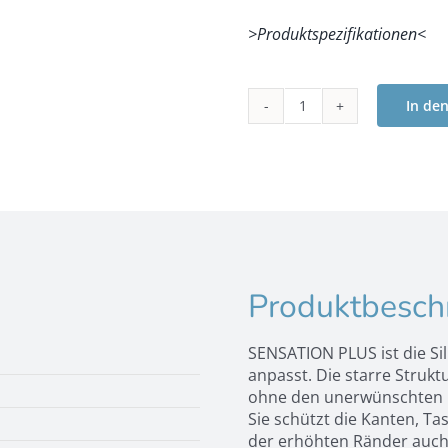
>Produktspezifikationen<
In de
Cellularline
Sensation+
-
Galaxy
S24
Menge
Produktbesch
SENSATION PLUS ist die Sil
anpasst. Die starre Strukt
ohne den unerwünschten G
Sie schützt die Kanten, T
der erhöhten Ränder auch