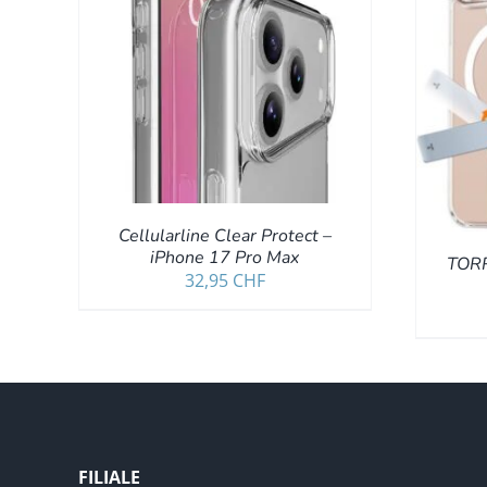
DETAILS
IN DEN WARENKORB
/
DETAILS
Cellularline Clear Protect –
iPhone 17 Pro Max
TORR
32,95
CHF
FILIALE