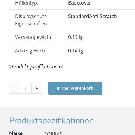
Hüllentyp:
Backcover
Displayschutz
Standard
Anti-Scratch
Eigenschaften:
Versandgewicht:
0,19 kg
Artikelgewicht:
0,14 kg
>Produktspezifikationen<
In den Warenkorb
TORRAS
-
Pstand
Spin
3
Produktspezifikationen
in
1
Marke
TORRAS