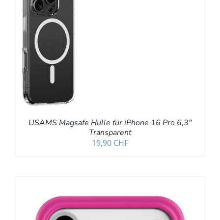
B
S
USAMS Magsafe Hülle für iPhone 16 Pro 6,3″
Transparent
19,90
CHF