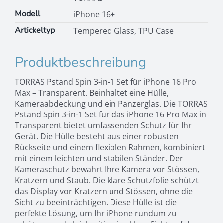
Set
Modell
iPhone 16+
iPhone
16
Artickeltyp
Tempered Glass, TPU Case
Pro
Max
Produktbeschreibung
Menge
TORRAS Pstand Spin 3-in-1 Set für iPhone 16 Pro
Max – Transparent. Beinhaltet eine Hülle,
Kameraabdeckung und ein Panzerglas. Die TORRAS
Pstand Spin 3-in-1 Set für das iPhone 16 Pro Max in
Transparent bietet umfassenden Schutz für Ihr
Gerät. Die Hülle besteht aus einer robusten
Rückseite und einem flexiblen Rahmen, kombiniert
mit einem leichten und stabilen Ständer. Der
Kameraschutz bewahrt Ihre Kamera vor Stössen,
Kratzern und Staub. Die klare Schutzfolie schützt
das Display vor Kratzern und Stössen, ohne die
Sicht zu beeinträchtigen. Diese Hülle ist die
perfekte Lösung, um Ihr iPhone rundum zu