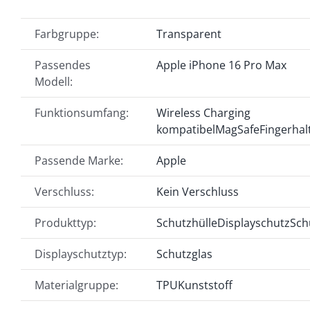
Farbgruppe:
Transparent
Passendes
Apple iPhone 16 Pro Max
Modell:
Funktionsumfang:
Wireless Charging
kompatibel
MagSafe
Fingerhal
Passende Marke:
Apple
Verschluss:
Kein Verschluss
Produkttyp:
Schutzhülle
Displayschutz
Sch
Displayschutztyp:
Schutzglas
Materialgruppe:
TPU
Kunststoff