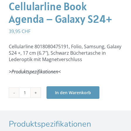
Cellularline Book
Agenda – Galaxy S24+
39,95
CHF
Cellularline 8018080475191, Folio, Samsung, Galaxy
S24 +, 17 cm (6.7″), Schwarz Büchertasche in
Lederoptik mit Magnetverschluss
>Produktspezifikationen<
In den Warenkorb
Cellularline
Book
Agenda
-
Galaxy
Produktspezifikationen
S24+