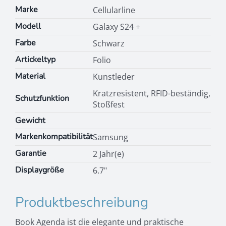
Menge
Marke
Cellularline
Modell
Galaxy S24 +
Farbe
Schwarz
Artickeltyp
Folio
Material
Kunstleder
Kratzresistent, RFID-beständig,
Schutzfunktion
Stoßfest
Gewicht
Markenkompatibilität
Samsung
Garantie
2 Jahr(e)
Displaygröße
6.7"
Produktbeschreibung
Book Agenda ist die elegante und praktische