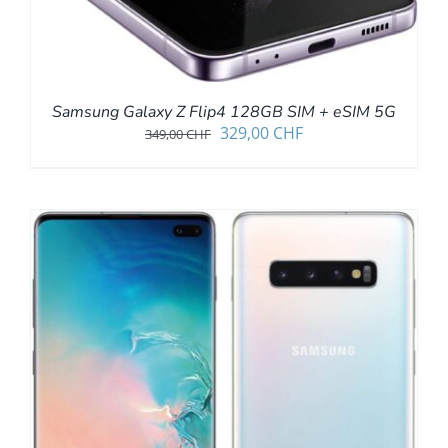
Samsung Galaxy Z Flip4 128GB SIM + eSIM 5G
Ursprünglicher
Aktueller
329,00
CHF
349,00
CHF
Preis
Preis
war:
ist:
349,00 CHF
329,00 CHF.