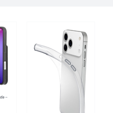
/
DETAILS
da –