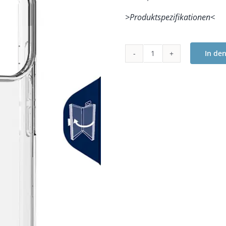
>Produktspezifikationen<
In de
Cellularline
Clear
Protect
-
iPhone
17
Pro
Menge