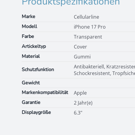
Produktspezifikationen
Marke
Cellularline
Modell
iPhone 17 Pro
Farbe
Transparent
Artickeltyp
Cover
Material
Gummi
Antibakteriell, Kratzresiste
Schutzfunktion
Schockresistent, Tropfsich
Gewicht
Markenkompatibilität
Apple
Garantie
2 Jahr(e)
Displaygröße
6.3"