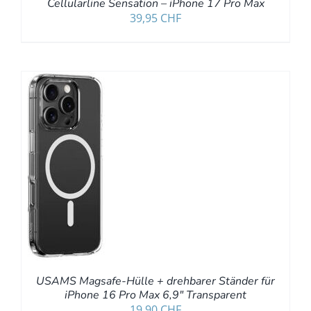
Cellularline Sensation – iPhone 17 Pro Max
39,95
CHF
RB
LS
USAMS Magsafe-Hülle + drehbarer Ständer für
iPhone 16 Pro Max 6,9″ Transparent
19,90
CHF