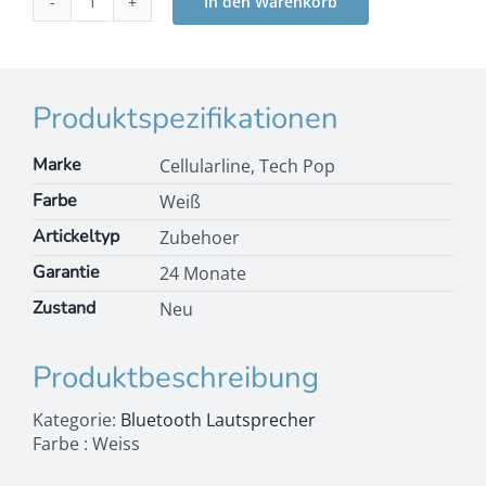
In den Warenkorb
Cellularline
Tech
Pop
ICE
MUSIC
Produktspezifikationen
BUCKET
Weiß
Marke
Cellularline, Tech Pop
Menge
Farbe
Weiß
Artickeltyp
Zubehoer
Garantie
24 Monate
Zustand
Neu
Produktbeschreibung
Kategorie:
Bluetooth Lautsprecher
Farbe : Weiss