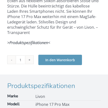
Ecken aus flexiblem Silikon absorbieren Stöße und
Stürze. Die Hülle beeinträchtigt das kabellose
Laden Ihres Smartphones nicht. Sie können Ihr
iPhone 17 Pro Max weiterhin mit einem MagSafe-
Ladegerät laden. Stilvolles Design und
erschwinglicher Schutz für Ihr Gerät – von Livon. –
Transparent
>Produktspezifikationen<
In den Warenkorb
Livon
iPhone
17
Pro
Max
Produktspezifikationen
Impactskin
–
Marke
Livon
Transparent
Modell
iPhone 17 Pro Max
Menge