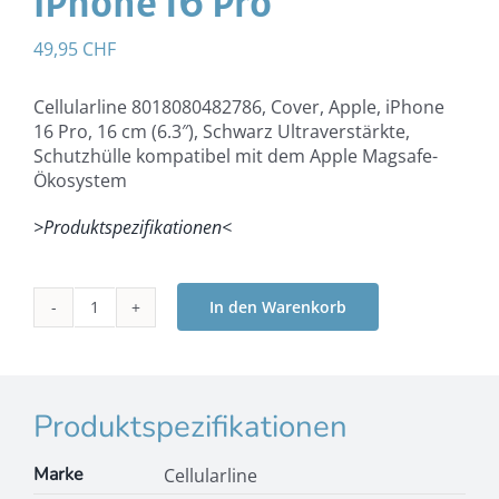
iPhone 16 Pro
49,95
CHF
Cellularline 8018080482786, Cover, Apple, iPhone
16 Pro, 16 cm (6.3″), Schwarz Ultraverstärkte,
Schutzhülle kompatibel mit dem Apple Magsafe-
Ökosystem
>Produktspezifikationen<
In den Warenkorb
Cellularline
Tetra
Force
Strong
Guard
Produktspezifikationen
Mag
-
Marke
Cellularline
iPhone