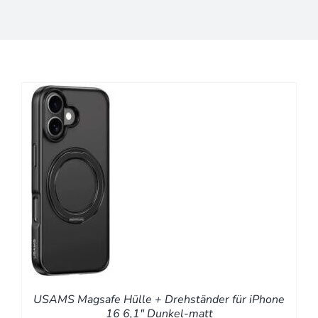
B
S
USAMS Magsafe Hülle + Drehständer für iPhone
16 6,1″ Dunkel-matt