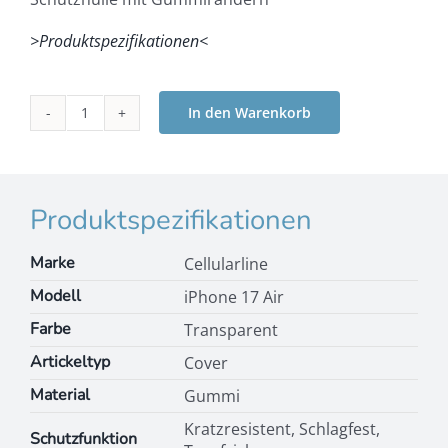
>Produktspezifikationen<
In den Warenkorb
Cellularline
Clear
Protect
-
iPhone
Produktspezifikationen
Air
Menge
Marke
Cellularline
Modell
iPhone 17 Air
Farbe
Transparent
Artickeltyp
Cover
Material
Gummi
Kratzresistent, Schlagfest,
Schutzfunktion