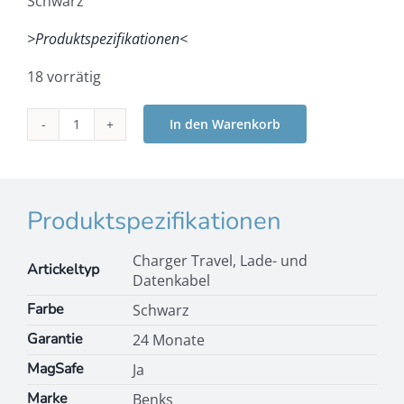
Schwarz
>Produktspezifikationen<
18 vorrätig
In den Warenkorb
Benks
-
MP09
MagSafe
Wireless
Produktspezifikationen
Powerbank
Menge
Charger Travel, Lade- und
Artickeltyp
Datenkabel
Farbe
Schwarz
Garantie
24 Monate
MagSafe
Ja
Marke
Benks