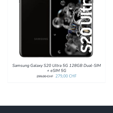
Samsung Galaxy S20 Ultra 5G 128GB Dual-SIM
+ eSIM 5G
Ursprünglicher
Aktueller
279,00
CHF
299,00
CHF
Preis
Preis
war:
ist:
299,00 CHF
279,00 CHF.