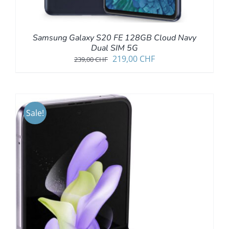
Samsung Galaxy S20 FE 128GB Cloud Navy
Dual SIM 5G
Ursprünglicher
Aktueller
219,00
CHF
239,00
CHF
Preis
Preis
war:
ist:
239,00 CHF
219,00 CHF.
Sale!