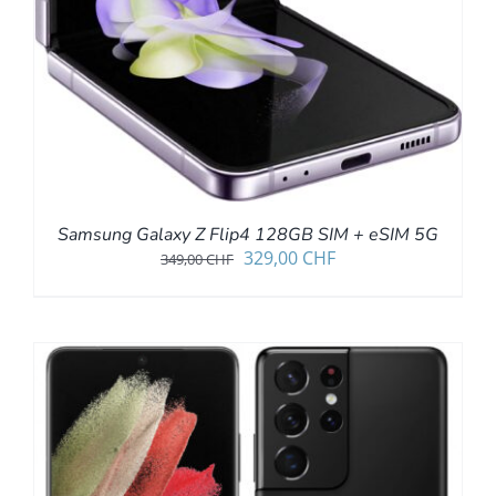
Samsung Galaxy Z Flip4 128GB SIM + eSIM 5G
Ursprünglicher
Aktueller
329,00
CHF
349,00
CHF
Preis
Preis
war:
ist:
349,00 CHF
329,00 CHF.