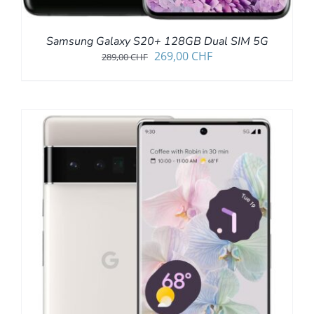
Samsung Galaxy S20+ 128GB Dual SIM 5G
Ursprünglicher
Aktueller
269,00
CHF
289,00
CHF
Preis
Preis
war:
ist:
289,00 CHF
269,00 CHF.