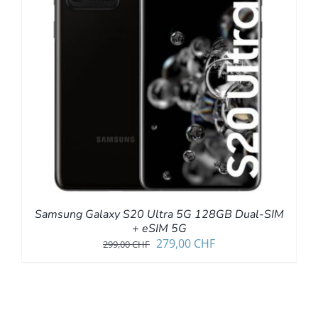
Samsung Galaxy S20 Ultra 5G 128GB Dual-SIM
+ eSIM 5G
Ursprünglicher
Aktueller
279,00
CHF
299,00
CHF
Preis
Preis
war:
ist:
299,00 CHF
279,00 CHF.