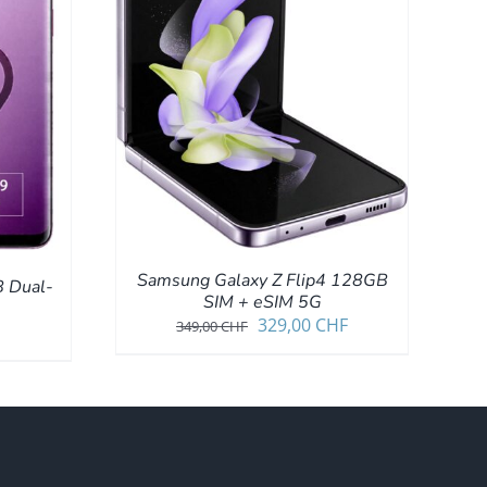
/
DETAILS
Samsung Galaxy Z Flip4 128GB
 Dual-
SIM + eSIM 5G
Ursprünglicher
Aktueller
329,00
CHF
349,00
CHF
Preis
Preis
war:
ist:
349,00 CHF
329,00 CHF.