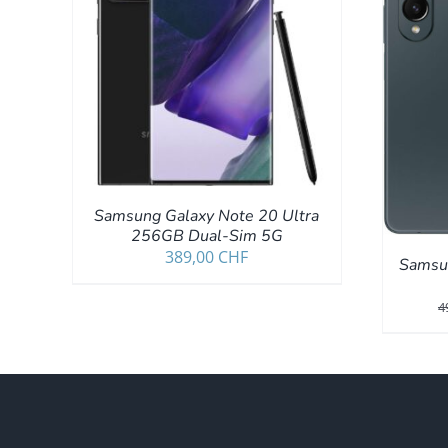
DETAILS
IN DEN WARENKORB
/
DETAILS
Samsung Galaxy Note 20 Ultra
256GB Dual-Sim 5G
389,00
CHF
Samsu
4