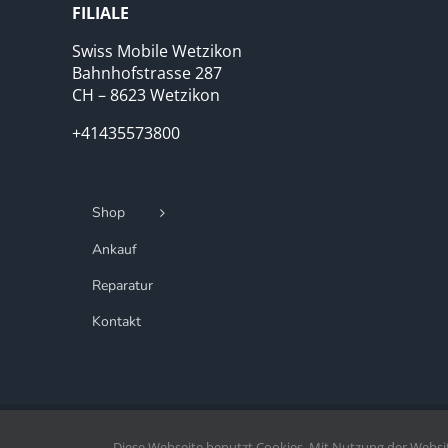
FILIALE
Swiss Mobile Wetzikon
Bahnhofstrasse 287
CH – 8623 Wetzikon
+41435573800
Shop
Ankauf
Reparatur
Kontakt
Copryright Mobiletown.ch | 2020 -
2026©
Diese Webseite benutzt Cookies. Mit Nutzung der Websi