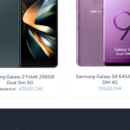
IN DEN WARENKORB
IN DEN WARENKORB
/
DETAILS
Samsung Galaxy S9 64GB
ng Galaxy Z Fold4 256GB
SIM 4G
Dual Sim 5G
159,00
CHF
Ursprünglicher
Aktueller
479,00
CHF
99,00
CHF
Preis
Preis
war:
ist:
499,00 CHF
479,00 CHF.